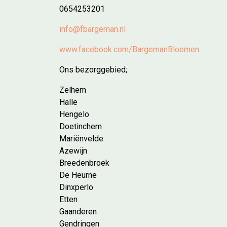
0654253201
info@fbargeman.nl
www.facebook.com/BargemanBloemen
Ons bezorggebied;
Zelhem
Halle
Hengelo
Doetinchem
Mariënvelde
Azewijn
Breedenbroek
De Heurne
Dinxperlo
Etten
Gaanderen
Gendringen